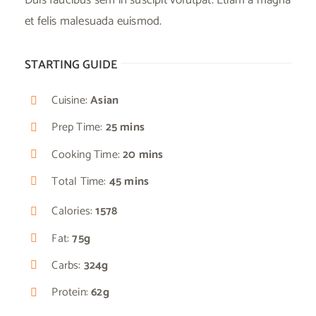
Duis faucibus sem in suscipit volutpat. Etiam a magna
et felis malesuada euismod.
STARTING GUIDE
Cuisine:
Asian
Prep Time:
25 mins
Cooking Time:
20 mins
Total Time:
45 mins
Calories:
1578
Fat:
75g
Carbs:
324g
Protein:
62g