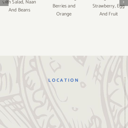
Favourite
with Banana,
Delight With
with Salad,
Mango,
Strawberry,
Naan And
Berries and
Egg And Fruit
Beans
Orange
LOCATION