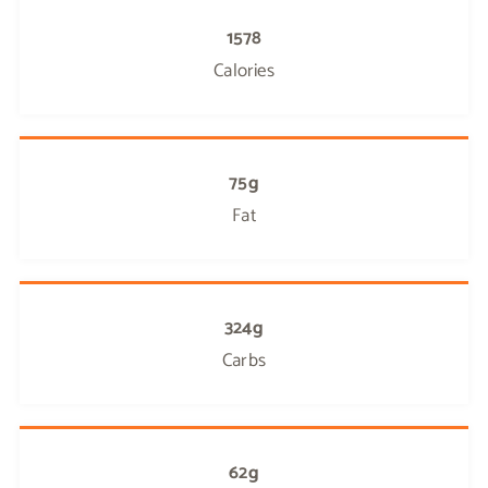
1578
Calories
75g
Fat
324g
Carbs
62g