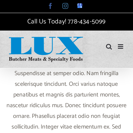
Skip
Facebook
Instagram
Google
My
to
Business
Call Us Today!
778-434-5099
content
Suspendisse at semper odio. Nam fringilla
scelerisque tincidunt. Orci varius natoque
penatibus et magnis dis parturient montes,
nascetur ridiculus mus. Donec tincidunt posuere
ornare. Phasellus placerat odio non feugiat
sollicitudin. Integer vitae elementum ex. Sed